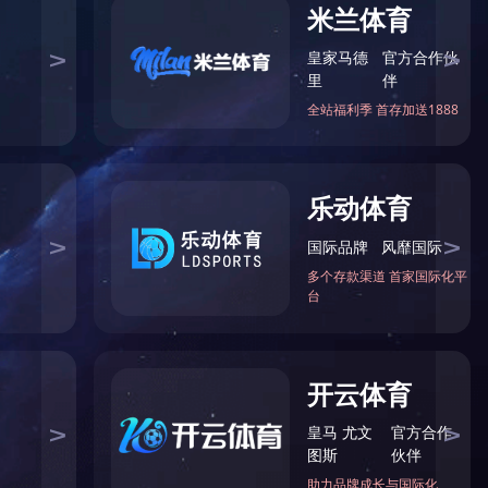
火博网页版登录入口
新的过程，其中先进的超高强度钢，比传统的冷冲压
杂的形状。该方法是指加热钢坯，直到它们具有延展
后快速冷却在特别设计的金属模具，最后完成转变和加
为此项能力可以有效地结合强度和复杂性，冲压硬化零
相对较轻的件，而通常冷冲压的过程中需要更厚，更重
。因此硬化件目前代表了最先进的车身结构轻质解决方
们提高碰撞性能和乘客的安全性。