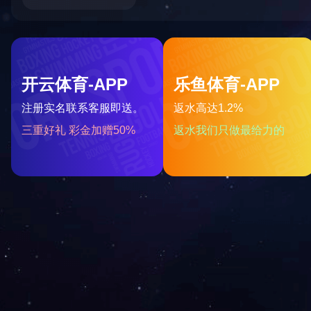
首页
关于我
昆山厂址：江苏省昆山市张浦镇晏公埭巷
青岛厂址：青岛市黄岛区创业路327号