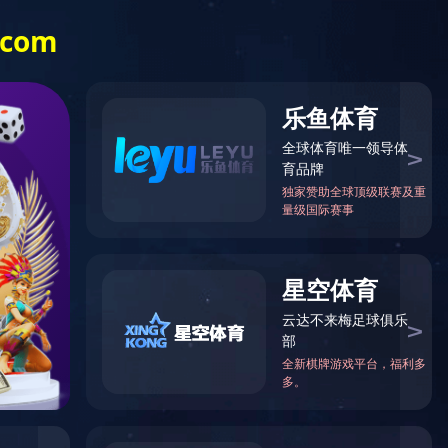
首页
|
网站地图
中文版
English
服务客户
新闻中心
人才招聘
火博(中国)