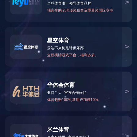
12月3日上午，乘着阳光和微风，勋龙全体同仁在阳澄湖边举
办了秋季马拉松比赛，本次参加马拉松的总计有180多人，有我
们的客户，朋友，还有我们勋龙员工的家属，很多家人在快要坚
持不了的时候一边走一边鼓励，最后大多数家人都完成了半程马
拉松，报名全程马拉松比赛的家人，每个人都坚持完赛，赛出了
成绩，赛出了精神。希望明年所有家人可以跑出更好的成绩。我
们明年再见吧！
上一条资讯：
欢迎美的团队来勋龙考察指导工作
下一条资讯：
欢迎一汽大众来我司参观指导工作
热线：
151-9017-0656